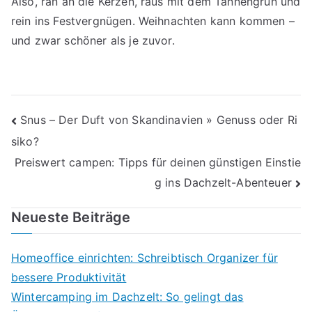
Also, ran an die Kerzen, raus mit dem Tannengrün und
rein ins Festvergnügen. Weihnachten kann kommen –
und zwar schöner als je zuvor.
Beitragsnavigation
Snus – Der Duft von Skandinavien » Genuss oder Ri
siko?
Preiswert campen: Tipps für deinen günstigen Einstie
g ins Dachzelt-Abenteuer
Neueste Beiträge
Homeoffice einrichten: Schreibtisch Organizer für
bessere Produktivität
Wintercamping im Dachzelt: So gelingt das