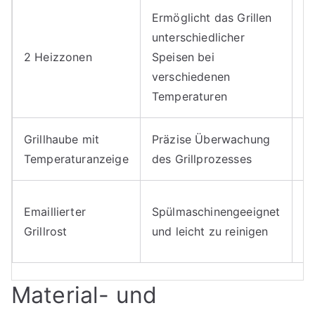
Ermöglicht das Grillen
unterschiedlicher
M
2 Heizzonen
Speisen bei
Fl
verschiedenen
Temperaturen
Grillhaube mit
Präzise Überwachung
P
Temperaturanzeige
des Grillprozesses
G
E
Emaillierter
Spülmaschinengeeignet
H
Grillrost
und leicht zu reinigen
u
Material- und