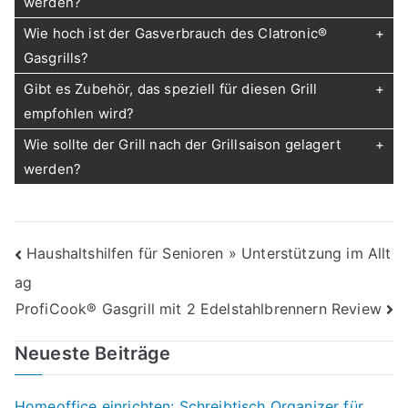
werden?
Wie hoch ist der Gasverbrauch des Clatronic®
Gasgrills?
Gibt es Zubehör, das speziell für diesen Grill
empfohlen wird?
Wie sollte der Grill nach der Grillsaison gelagert
werden?
Beitragsnavigation
Haushaltshilfen für Senioren » Unterstützung im Allt
ag
ProfiCook® Gasgrill mit 2 Edelstahlbrennern Review
Neueste Beiträge
Homeoffice einrichten: Schreibtisch Organizer für