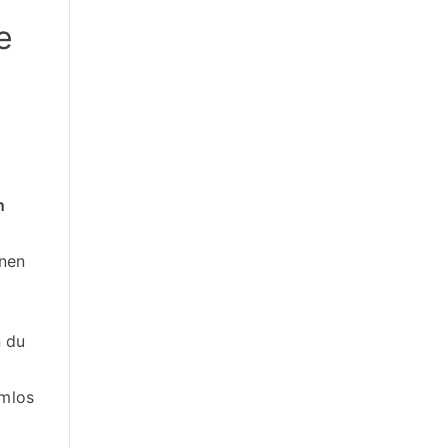
e
n
inen
n du
emlos