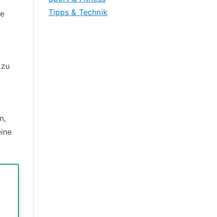
Tipps & Technik
ge
 zu
n,
eine