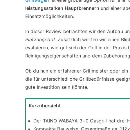
Grillwagen
ist eine großartige Option für alle,
leistungsstarken Hauptbrennern
und einer spe
Einsatzmöglichkeiten.
In dieser Review betrachten wir den Aufbau u
Platzangebot
. Zusätzlich werfen wir einen Bli
evaluieren, wie gut sich der Grill in der Praxi
Reinigungseigenschaften und dem Zubehörang
Ob du nun ein erfahrener Grillmeister oder ei
die für unterschiedliche Grillbedürfnisse geei
gute Investition sein könnte.
Kurzübersicht
Der TAINO WABAYA 3+0 Gasgrill hat drei H
Kompakte Bauweise: Gesamtmaße ca. 112×5