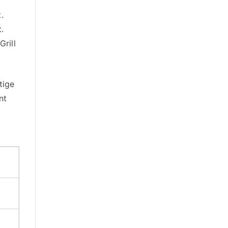
.
.
rill
tige
nt