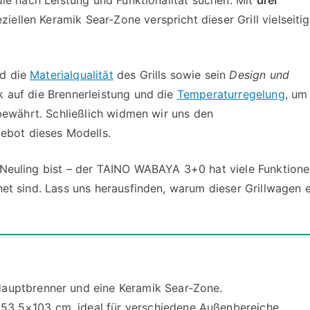
 die nach Leistung und Funktionalität suchen. Mit
drei
ziellen Keramik Sear-Zone verspricht dieser Grill vielseiti
nd die
Materialqualität
des Grills sowie sein
Design und
ck auf die Brennerleistung und die
Temperaturregelung
, um
s bewährt. Schließlich widmen wir uns den
ebot dieses Modells.
n Neuling bist – der TAINO WABAYA 3+0 hat viele Funktione
gnet sind. Lass uns herausfinden, warum dieser Grillwagen 
auptbrenner und eine Keramik Sear-Zone.
3,5×103 cm, ideal für verschiedene Außenbereiche.